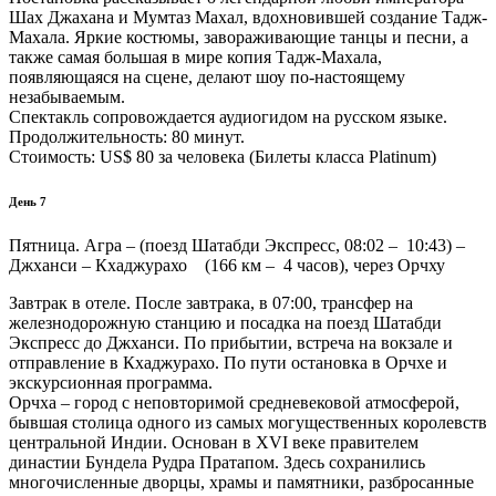
Шах Джахана и Мумтаз Махал, вдохновившей создание Тадж-
Махала. Яркие костюмы, завораживающие танцы и песни, а
также самая большая в мире копия Тадж-Махала,
появляющаяся на сцене, делают шоу по-настоящему
незабываемым.
Спектакль сопровождается аудиогидом на русском языке.
Продолжительность: 80 минут.
Стоимость: US$ 80 за человека (Билеты класса Platinum)
День 7
Пятница. Агра – (поезд Шатабди Экспресс, 08:02 – 10:43) –
Джханси – Кхаджурахо (166 км – 4 часов), через Орчху
Завтрак в отеле. После завтрака, в 07:00, трансфер на
железнодорожную станцию и посадка на поезд Шатабди
Экспресс до Джханси. По прибытии, встреча на вокзале и
отправление в Кхаджурахо. По пути остановка в Орчхе и
экскурсионная программа.
Орчха – город с неповторимой средневековой атмосферой,
бывшая столица одного из самых могущественных королевств
центральной Индии. Основан в XVI веке правителем
династии Бундела Рудра Пратапом. Здесь сохранились
многочисленные дворцы, храмы и памятники, разбросанные