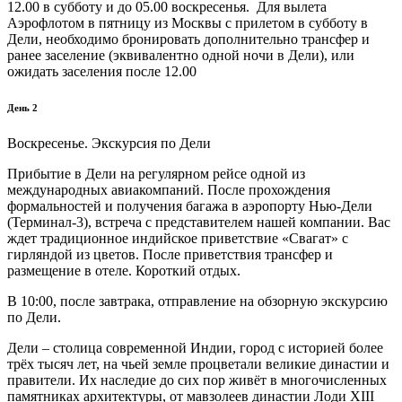
12.00 в субботу и до 05.00 воскресенья. Для вылета
Аэрофлотом в пятницу из Москвы с прилетом в субботу в
Дели, необходимо бронировать дополнительно трансфер и
ранее заселение (эквивалентно одной ночи в Дели), или
ожидать заселения после 12.00
День 2
Воскресенье. Экскурсия по Дели
Прибытие в Дели на регулярном рейсе одной из
международных авиакомпаний. После прохождения
формальностей и получения багажа в аэропорту Нью-Дели
(Терминал-3), встреча с представителем нашей компании. Вас
ждет традиционное индийское приветствие «Свагат» с
гирляндой из цветов. После приветствия трансфер и
размещение в отеле. Короткий отдых.
В 10:00, после завтрака, отправление на обзорную экскурсию
по Дели.
Дели – столица современной Индии, город с историей более
трёх тысяч лет, на чьей земле процветали великие династии и
правители. Их наследие до сих пор живёт в многочисленных
памятниках архитектуры, от мавзолеев династии Лоди XIII