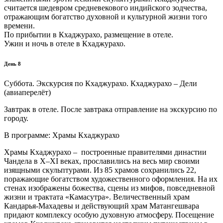
считается шедевром средневекового индийского зодчества,
отражающим богатство духовной и культурной жизни того
времени.
По прибытии в Кхаджурахо, размещение в отеле.
Ужин и ночь в отеле в Кхаджурахо.
День 8
Суббота. Экскурсия по Кхаджурахо. Кхаджурахо – Дели
(авиаперелёт)
Завтрак в отеле. После завтрака отправление на экскурсию по
городу.
В программе: Храмы Кхаджурахо
Храмы Кхаджурахо – построенные правителями династии
Чандела в X–XI веках, прославились на весь мир своими
изящными скульптурами. Из 85 храмов сохранились 22,
поражающие богатством художественного оформления. На их
стенах изображены божества, сцены из мифов, повседневной
жизни и трактата «Камасутра». Величественный храм
Кандарья-Махадевы и действующий храм Матангешвара
придают комплексу особую духовную атмосферу. Посещение