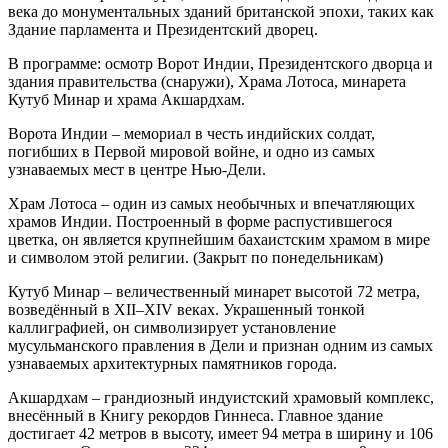
века до монументальных зданий британской эпохи, таких как
Здание парламента и Президентский дворец.
В программе: осмотр Ворот Индии, Президентского дворца и
здания правительства (снаружи), Храма Лотоса, минарета
Кутуб Минар и храма Акшардхам.
Ворота Индии – мемориал в честь индийских солдат,
погибших в Первой мировой войне, и одно из самых
узнаваемых мест в центре Нью-Дели.
Храм Лотоса – один из самых необычных и впечатляющих
храмов Индии. Построенный в форме распустившегося
цветка, он является крупнейшим бахаистским храмом в мире
и символом этой религии. (Закрыт по понедельникам)
Кутуб Минар – величественный минарет высотой 72 метра,
возведённый в XII–XIV веках. Украшенный тонкой
каллиграфией, он символизирует установление
мусульманского правления в Дели и признан одним из самых
узнаваемых архитектурных памятников города.
Акшардхам – грандиозный индуистский храмовый комплекс,
внесённый в Книгу рекордов Гиннеса. Главное здание
достигает 42 метров в высоту, имеет 94 метра в ширину и 106