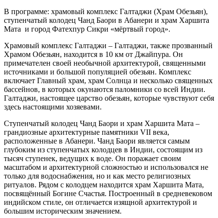
В программе: храмовый комплекс Галтаджи (Храм Обезьян),
ступенчатый колодец Чанд Баори в Абанери и храм Харшита
Мата и город Фатехпур Сикри «мёртвый город».
Храмовый комплекс Галтаджи – Галтаджи, также прозванный
Храмом Обезьян, находится в 10 км от Джайпура. Он
примечателен своей необычной архитектурой, священными
источниками и большой популяцией обезьян. Комплекс
включает Главный храм, храм Солнца и несколько священных
бассейнов, в которых окунаются паломники со всей Индии.
Галтаджи, настоящее царство обезьян, которые чувствуют себя
здесь настоящими хозяевами.
Ступенчатый колодец Чанд Баори и храм Харшита Мата –
грандиозные архитектурные памятники VII века,
расположенные в Абанери. Чанд Баори является самым
глубоким из ступенчатых колодцев в Индии, состоящим из
тысяч ступенек, ведущих к воде. Он поражает своим
масштабом и архитектурной сложностью и использовался не
только для водоснабжения, но и как место религиозных
ритуалов. Рядом с колодцем находится храм Харшита Мата,
посвящённый Богине Счастья. Построенный в средневековом
индийском стиле, он отличается изящной архитектурой и
большим историческим значением.