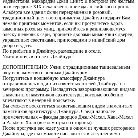
Раджастхана. Махараджа Джай Сингх II построил его жёлтым,
но в середине XIX века в честь приезда английского принца
Альберта все здания были перекрашены в розовый,
традиционный цвет гостеприимства. Джайпур подарит Вам
немало приятных моментов, если вы прогуляетесь вдоль
каменных розовых улиц, прикоснётесь к развивающемуся
блеску шелковых сари, пройдете дворами мимо узких дверей,
украшенных свастиками, приносящими в индийский дом
добро и удачу.
По прибытии в Джайпур, размещение в отеле.
Ужин и ночь в отеле в Джайпуре.
ДОПОЛНИТЕЛЬНО: Ужин с традиционным танцевальным
шоу и знакомство с ночным Джайпуром
Погрузитесь в волшебную атмосферу Джайпура
отправивишись в один из изветсных отелей Джайпура на
вечернюю программу. Насладитесь завораживающими видами
знаменитых памятников архитектуры, которые особенно
впечатляют в вечерней подсветке.
Вы сможете восхититься захватывающим видом знаменитых
памятников архитектуры Джайпура. Среди наиболее
примечательных – фасады дворцов Джал-Махал, Хава-Махал
и Альберт Холл (все осмотры со стороны).
После прогулки вас ждет ужин в одном из лучших ресторанов
Джайпура, где вы сможете насладиться выступлением с