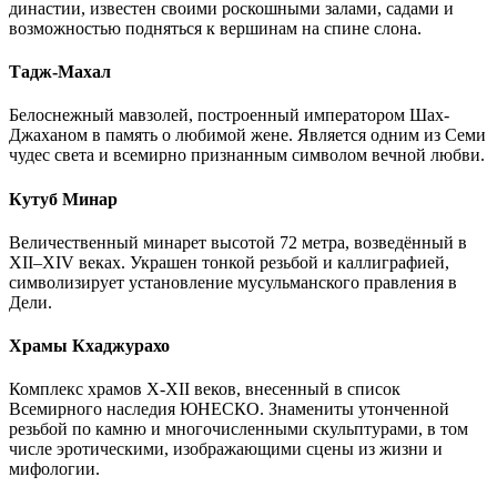
династии, известен своими роскошными залами, садами и
возможностью подняться к вершинам на спине слона.
Тадж-Махал
Белоснежный мавзолей, построенный императором Шах-
Джаханом в память о любимой жене. Является одним из Семи
чудес света и всемирно признанным символом вечной любви.
Кутуб Минар
Величественный минарет высотой 72 метра, возведённый в
XII–XIV веках. Украшен тонкой резьбой и каллиграфией,
символизирует установление мусульманского правления в
Дели.
Храмы Кхаджурахо
Комплекс храмов X-XII веков, внесенный в список
Всемирного наследия ЮНЕСКО. Знамениты утонченной
резьбой по камню и многочисленными скульптурами, в том
числе эротическими, изображающими сцены из жизни и
мифологии.