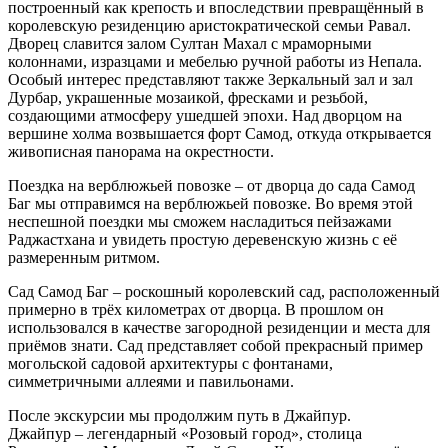
построенный как крепость и впоследствии превращённый в
королевскую резиденцию аристократической семьи Равал.
Дворец славится залом Султан Махал с мраморными
колоннами, изразцами и мебелью ручной работы из Непала.
Особый интерес представляют также Зеркальный зал и зал
Дурбар, украшенные мозаикой, фресками и резьбой,
создающими атмосферу ушедшей эпохи. Над дворцом на
вершине холма возвышается форт Самод, откуда открывается
живописная панорама на окрестности.
Поездка на верблюжьей повозке – от дворца до сада Самод
Баг мы отправимся на верблюжьей повозке. Во время этой
неспешной поездки мы сможем насладиться пейзажами
Раджастхана и увидеть простую деревенскую жизнь с её
размеренным ритмом.
Сад Самод Баг – роскошный королевский сад, расположенный
примерно в трёх километрах от дворца. В прошлом он
использовался в качестве загородной резиденции и места для
приёмов знати. Сад представляет собой прекрасный пример
могольской садовой архитектуры с фонтанами,
симметричными аллеями и павильонами.
После экскурсии мы продолжим путь в Джайпур.
Джайпур – легендарный «Розовый город», столица