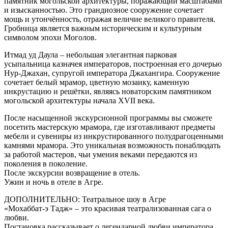
памятник могольской архитектуры, поражающий масштабами
и изысканностью. Это грандиозное сооружение сочетает
мощь и утончённость, отражая величие великого правителя.
Гробница является важным историческим и культурным
символом эпохи Моголов.
Итмад уд Даула – небольшая элегантная парковая
усыпальница казначея императоров, построенная его дочерью
Нур-Джахан, супругой императора Джахангира. Сооружение
сочетает белый мрамор, цветную мозаику, каменную
инкрустацию и решётки, являясь новаторским памятником
могольской архитектуры начала XVII века.
После насыщенной экскурсионной программы вы сможете
посетить мастерскую мрамора, где изготавливают предметы
мебели и сувениры из инкрустированного полудрагоценными
камнями мрамора. Это уникальная возможность понаблюдать
за работой мастеров, чьи умения веками передаются из
поколения в поколение.
После экскурсии возвращение в отель.
Ужин и ночь в отеле в Агре.
ДОПОЛНИТЕЛЬНО: Театральное шоу в Агре
«Мохаббат-э Тадж» – это красивая театрализованная сага о
любви.
Постановка рассказывает о легендарной любви императора