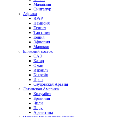
Малайзия
Сингапур
Африка
ЮАР
Намибия
Египет
Танзания
Кения
Эфиопия
Марокко
Ближний восток
ОАЭ
Катар
Оман
Израиль
Бахрейн
Иран
Саудовская Аравия
Латинская Америка
Колумбия
Бразилия
Чили
Перу
Аргентина