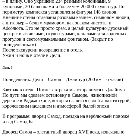
– в длину. Оно украшено 234 резными колоннами, 9
куполами, 20 башенками и более чем 20 000 скульптур. По
периметру комплекса установлены фигуры 148 слонов.
Внешние стены отделаны розовым камнем, символом любви,
а интерьер – белым мрамором, как знаком чистоты и
Абсолюта. Это не просто храм, а целый культурно-духовный
центр с выставками, скульптурами, каналами для лодочных
прогулок и светомузыкальным фонтаном. (Закрыт по
понедельникам)
После экскурсии возвращение в отель.
Ужин и ночь в отеле в Дели.
День 3
Понедельник. Дели – Самод – Джайпур (260 км – 6 часов)
Завтрак в отеле. После завтрака мы отправимся в Джайпур.
По пути мы сделаем остановку в Самоде, живописной
деревне в Раджастхане, которая славится своей архитектурой,
королевским наследием и атмосферой былой эпохи.
В программе: дворец Самод, поездка на верблюжьей повозке
и сад Самод Баг.
Дворец Самод – элегантный дворец XVII века, изначально