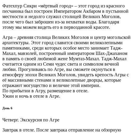
Фатехпур Сикри «мёртвый город» – этот город из красного
песчаника был построен Императором Акбаром в пустынной
местности и недолго служил столицей Великих Моголов,
после чего был заброшен из-за нехватки воды. Благодаря
этому мы можем видеть его в первозданной красоте.
Агра – древняя столица Великих Моголов и центр могольской
архитектуры. Этот город славится своими великолепными
памятниками, среди которых особое место занимает Тадж-
Махал, мавзолей, построенный императором Шах-Джаханом
в память о своей любимой жене Мумтаз-Махал. Тадж-Махал
считается одним из Семи чудес света и символом вечной
любви. Прогуливаясь по Агре, вы сможете окунуться в
атмосферу эпохи Великих Моголов, увидеть крепость Агры с
её массивными стенами и великолепные дворцы, которые
отражают могущество и величие этой империи.
По прибытии в Агру, размещение в отеле.
Ужин и ночь в отеле в Агре.
День 6
Четверг. Экскурсия по Агре
Завтрак в отеле. После завтрака отправление на обзорную