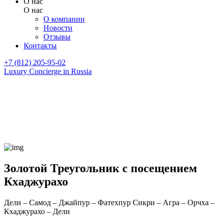
О нас
О нас
О компании
Новости
Отзывы
Контакты
+7 (812) 205-95-02
Luxury Concierge in Russia
Золотой Треугольник с посещением
Кхаджурахо
Дели – Самод – Джайпур – Фатехпур Сикри – Агра – Орчха –
Кхаджурахо – Дели