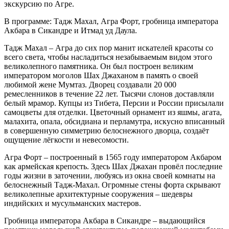
экскурсию по Агре.
В программе: Тадж Махал, Агра Форт, гробница императора
Акбара в Сикандре и Итмад уд Даула.
Тадж Махал – Агра до сих пор манит искателей красоты со
всего света, чтобы насладиться незабываемым видом этого
великолепного памятника. Он был построен великим
императором моголов Шах Джаханом в память о своей
любимой жене Мумтаз. Дворец создавали 20 000
ремесленников в течение 22 лет. Тысячи слонов доставляли
белый мрамор. Купцы из Тибета, Персии и России присылали
самоцветы для отделки. Цветочный орнамент из яшмы, агата,
малахита, опала, обсидиана и перламутра, искусно вписанный
в совершенную симметрию белоснежного дворца, создаёт
ощущение лёгкости и невесомости.
Агра Форт – построенный в 1565 году императором Акбаром
как армейская крепость. Здесь Шах Джахан провёл последние
годы жизни в заточении, любуясь из окна своей комнаты на
белоснежный Тадж-Махал. Огромные стены форта скрывают
великолепные архитектурные сооружения – шедевры
индийских и мусульманских мастеров.
Гробница императора Акбара в Сикандре – выдающийся