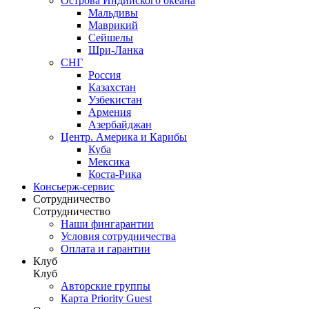
Острова Индийского океана
Мальдивы
Маврикий
Сейшелы
Шри-Ланка
СНГ
Россия
Казахстан
Узбекистан
Армения
Азербайджан
Центр. Америка и Карибы
Куба
Мексика
Коста-Рика
Консьерж-сервис
Сотрудничество
Сотрудничество
Наши фингарантии
Условия сотрудничества
Оплата и гарантии
Клуб
Клуб
Авторские группы
Карта Priority Guest