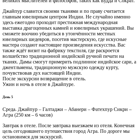
великих мыслителей и философов, таких как Будда и Сократ.
Джайпур славится своими тканями и по праву считается
главным ювелирным центром Индии. Не случайно именно
здесь ежегодно проходит престижная международная
выставка драгоценных камней и ювелирных украшений. Вы
сможете воочию убедиться в утончённости местных
ювелирных шедевров, посетив мастерскую, где искусные
мастера создают настоящие произведения искусства. Вас
также ждёт визит на фабрику текстиля, где раскроется
волшебство традиционной индийской ручной печати на
тканях. Дамы смогут примерить подлинное индийское сари, а
джентльмены, традиционную мужскую одежду курту,
почувствовав дух настоящей Индии.
После экскурсии возвращение в отель.
Ужин и ночь в отеле в Джайпуре.
День 5
Среда. Джайпур – Галтаджи – Абанери – Фатехпур Сикри –
Агра (250 км – 6 часов)
Завтрак в отеле. После завтрака выезжаем из отеля. Конечная
цель сегодняшнего путешествия город Агра. По дороге мы
остановимся для экскурсий.