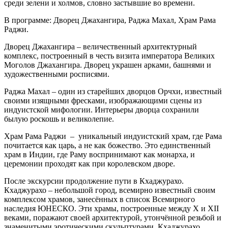
среди зелени и холмов, словно застывшие во времени.
В программе: Дворец Джахангира, Раджа Махал, Храм Рама
Раджи.
Дворец Джахангира – величественный архитектурный
комплекс, построенный в честь визита императора Великих
Моголов Джахангира. Дворец украшен арками, башнями и
художественными росписями.
Раджа Махал – один из старейших дворцов Орчхи, известный
своими изящными фресками, изображающими сцены из
индуистской мифологии. Интерьеры дворца сохранили
былую роскошь и великолепие.
Храм Рама Раджи – уникальный индуистский храм, где Рама
почитается как царь, а не как божество. Это единственный
храм в Индии, где Раму воспринимают как монарха, и
церемонии проходят как при королевском дворе.
После экскурсии продолжение пути в Кхаджурахо.
Кхаджурахо – небольшой город, всемирно известный своим
комплексом храмов, занесённых в список Всемирного
наследия ЮНЕСКО. Эти храмы, построенные между X и XII
веками, поражают своей архитектурой, утончённой резьбой и
знаменитыми эротическими скульптурами. Кхаджурахо