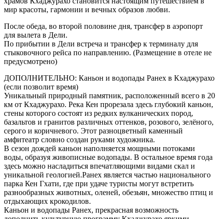
храмов Кхаджурахо становится настоящим путешествием в
мир красоты, гармонии и вечных образов любви.
После обеда, во второй половине дня, трансфер в аэропорт
для вылета в Дели.
По прибытии в Дели встреча и трансфер к терминалу для
стыковочного рейса по направлению. (Размещение в отеле не
предусмотрено)
ДОПОЛНИТЕЛЬНО: Каньон и водопады Ранех в Кхаджурахо
(если позволит время)
Уникальный природный памятник, расположенный всего в 20
км от Кхаджурахо. Река Кен прорезала здесь глубокий каньон,
стены которого состоят из редких вулканических пород,
базальтов и гранитов различных оттенков, розового, зелёного,
серого и коричневого. Этот разноцветный каменный
амфитеатр словно создан руками художника.
В сезон дождей каньон наполняется мощными потоками
воды, образуя живописные водопады. В остальное время года
здесь можно насладиться впечатляющими видами скал и
уникальной геологией.Ранех является частью национального
парка Кен Гхати, где при удаче туристы могут встретить
разнообразных животных, оленей, обезьян, множество птиц и
отдыхающих крокодилов.
Каньон и водопады Ранех, прекрасная возможность
дополнить культурную программу Кхаджурахо яркими