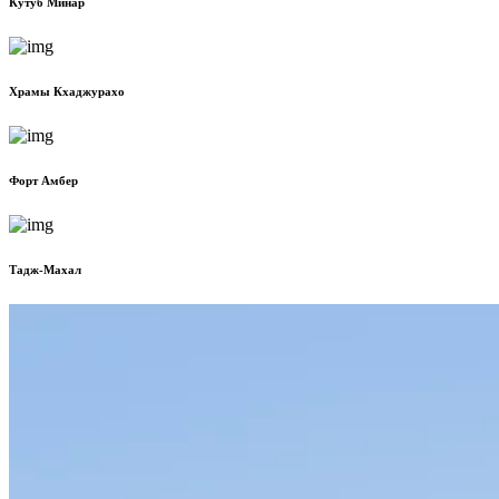
Кутуб Минар
Храмы Кхаджурахо
Форт Амбер
Тадж-Махал