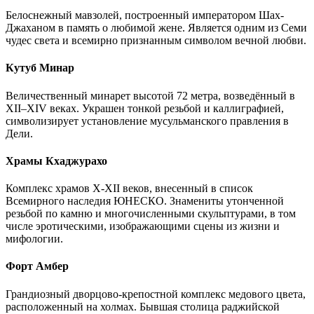
Белоснежный мавзолей, построенный императором Шах-
Джаханом в память о любимой жене. Является одним из Семи
чудес света и всемирно признанным символом вечной любви.
Кутуб Минар
Величественный минарет высотой 72 метра, возведённый в
XII–XIV веках. Украшен тонкой резьбой и каллиграфией,
символизирует установление мусульманского правления в
Дели.
Храмы Кхаджурахо
Комплекс храмов X-XII веков, внесенный в список
Всемирного наследия ЮНЕСКО. Знамениты утонченной
резьбой по камню и многочисленными скульптурами, в том
числе эротическими, изображающими сцены из жизни и
мифологии.
Форт Амбер
Грандиозный дворцово-крепостной комплекс медового цвета,
расположенный на холмах. Бывшая столица раджийской