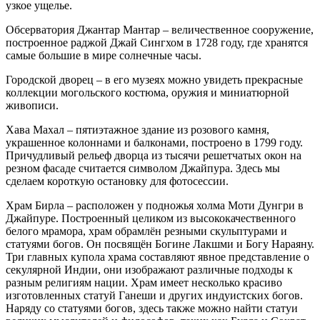
узкое ущелье.
Обсерватория Джантар Мантар – величественное сооружение,
построенное раджой Джай Сингхом в 1728 году, где хранятся
самые большие в мире солнечные часы.
Городской дворец – в его музеях можно увидеть прекрасные
коллекции могольского костюма, оружия и миниатюрной
живописи.
Хава Махал – пятиэтажное здание из розового камня,
украшенное колоннами и балконами, построено в 1799 году.
Причудливый рельеф дворца из тысячи решетчатых окон на
резном фасаде считается символом Джайпура. Здесь мы
сделаем короткую остановку для фотосессии.
Храм Бирла – расположен у подножья холма Моти Дунгри в
Джайпуре. Построенный целиком из высококачественного
белого мрамора, храм обрамлён резными скульптурами и
статуями богов. Он посвящён Богине Лакшми и Богу Нараяну.
Три главных купола храма составляют явное представление о
секулярной Индии, они изображают различные подходы к
разным религиям нации. Храм имеет несколько красиво
изготовленных статуй Ганеши и других индуистских богов.
Наряду со статуями богов, здесь также можно найти статуи