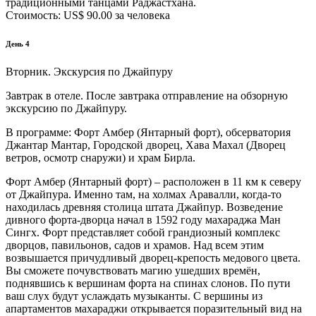
традиционными танцами Раджастхана.
Стоимость: US$ 90.00 за человека
День 4
Вторник. Экскурсия по Джайпуру
Завтрак в отеле. После завтрака отправление на обзорную
экскурсию по Джайпуру.
В программе: Форт Амбер (Янтарный форт), обсерватория
Джантар Мантар, Городской дворец, Хава Махал (Дворец
ветров, осмотр снаружи) и храм Бирла.
Форт Амбер (Янтарный форт) – расположен в 11 км к северу
от Джайпура. Именно там, на холмах Аравалли, когда-то
находилась древняя столица штата Джайпур. Возведение
дивного форта-дворца начал в 1592 году махараджа Ман
Сингх. Форт представляет собой грандиозный комплекс
дворцов, павильонов, садов и храмов. Над всем этим
возвышается причудливый дворец-крепость медового цвета.
Вы сможете почувствовать магию ушедших времён,
поднявшись к вершинам форта на спинах слонов. По пути
ваш слух будут услаждать музыканты. С вершины из
апартаментов махараджи открывается поразительный вид на