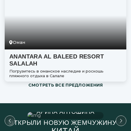
Оман
ANANTARA AL BALEED RESORT
SALALAH
Погрузитесь в оманское наследие и роскошь
пляжного отдыха в Салале
СМОТРЕТЬ ВСЕ ПРЕДЛОЖЕНИЯ
АНАСТАСИЯ БАДИЕ
АНАСТАСИЯ БАДИЕ
АРИНА АНТОШИНА
АРИНА АНТОШИНА
МАРИЯ АБИЛОВА
МАРИЯ АБИЛОВА
ВЕРА ЛЕБЕДЕВА
ВЕРА ЛЕБЕДЕВА
ОТКРЫЛИ НОВУЮ ЖЕМЧУЖИНУ –
КИТАЙ