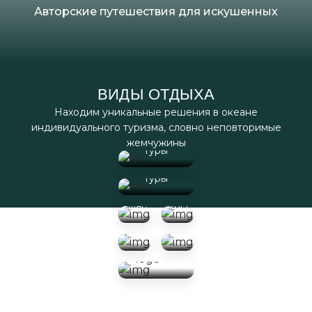
Авторские путешествия для искушенных
ВИДЫ ОТДЫХА
Находим уникальные решения в океане
индивидуального туризма, словно неповторимые
Экскурсионные
жемчужины
туры
Пляжные
туры
Путешествие
Морские
Сафари
по России
и
речные
Оздоровительные
Клубные
круизы
туры
путешествия