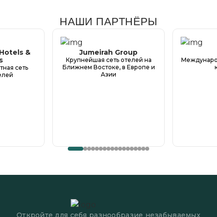
НАШИ ПАРТНЁРЫ
Hotels &
Jumeirah Group
s
Крупнейшая сеть отелей на
Международ
Ближнем Востоке, в Европе и
тная сеть
Азии
елей
Откройте для себя разнообразие незабываемых