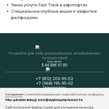
Заказ услуги Fast Track в аэропортах.
Специальные клубные акции и закрытые
распродажи.
Откройте для себя разнообразие незабываемых
путешествий
Курс валют
$ 84.98
€ 97.85
+7 (812) 205-95-02
+7 (968) 195-95-02
Telegram
Max
Офис: Пн-Пт 11:00 - 19:00
Соглашение
О cookie
Заблокированные cookie
(5)
Политика конфиденциал
Колл-центр: Пн-Вс 11:00 - 20:00
Мы ценим вашу конфиденциальность
191025, Санкт-Петербург, ул. Марата 9
Сайт использует файлы Cookie для улучшения качества