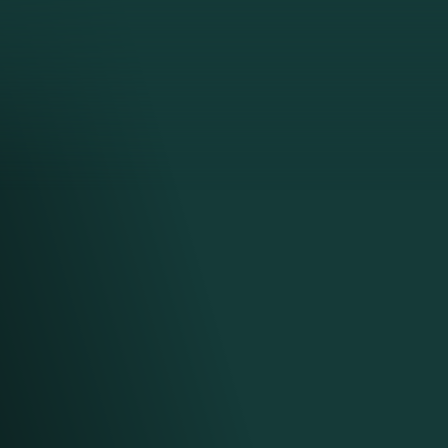
РА
Чудо
учшие
 и