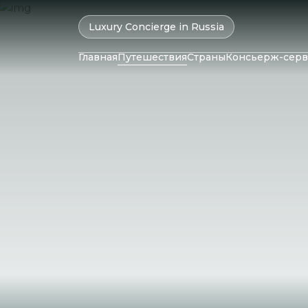
Luxury Concierge in Russia
Главная
Путешествия
Страны
Консьерж-серв
ОАЭ
Колумбия
Катар
Бразилия
Маль
Оман
Чили
Мавр
Израиль
Перу
Сейш
Бахрейн
Аргентина
Шри-
Иран
Саудовская
Аравия