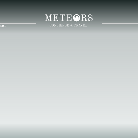
ис
Россия
Казахстан
дивы
Узбекистан
Куба
икий
Армения
Мексика
елы
Азербайджан
Коста-Рика
Ланка