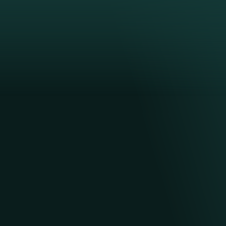
Кейптаун
СТОЛОВАЯ ГО
Символ Кейптауна и природное 
Света. С её вершины, куда ведет
канатная дорога, открываются л
панорамные виды на город, горы
Атлантический океан.