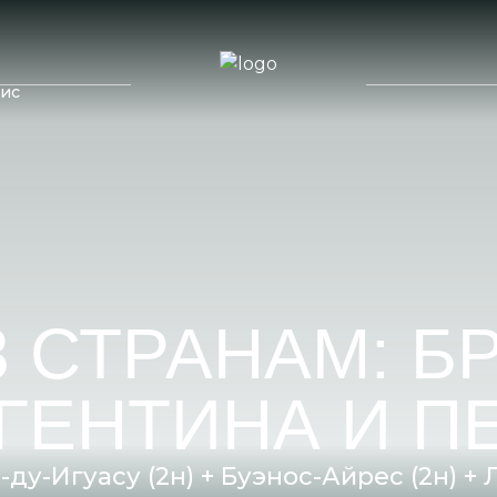
ис
Россия
Казахстан
дивы
Узбекистан
Куба
икий
Армения
Мексика
елы
Азербайджан
Коста-Рика
Ланка
3 СТРАНАМ: Б
ГЕНТИНА И П
ду-Игуасу (2н) + Буэнос-Айрес (2н) + Ли