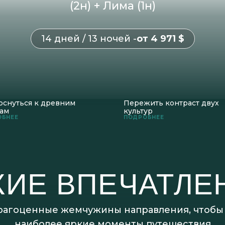
(2н) + Лима (1н)
14 дней / 13 ночей -
от 4 971 $
оснуться к древним
Пережить контраст двух
сам
культур
ОБНЕЕ
ПОДРОБНЕЕ
КИЕ ВПЕЧАТЛЕ
агоценные жемчужины направления, чтобы 
наиболее яркие моменты путешествия