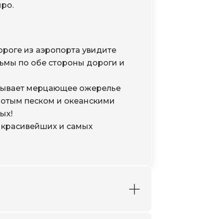
ро.
дороге из аэропорта увидите
льмы по обе стороны дороги и
утывает мерцающее ожерелье
лотым песком и океанскими
ых!
з красивейших и самых