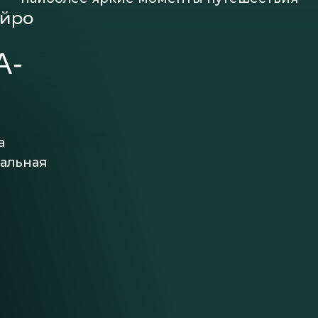
ейро
А-
а
тальная