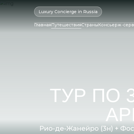
Luxury Concierge in Russia
Главная
Путешествия
Страны
Консьерж-серв
ОАЭ
Колумбия
Катар
Бразилия
Маль
Оман
Чили
Мавр
Израиль
Перу
Сейш
Бахрейн
Аргентина
Шри-
ТУР ПО 
Иран
Саудовская
Аравия
АР
Рио-де-Жанейро (3н) + Фос-