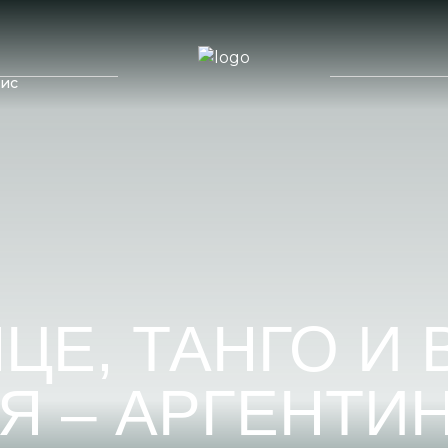
ис
Россия
Казахстан
дивы
Узбекистан
Куба
икий
Армения
Мексика
елы
Азербайджан
Коста-Рика
Ланка
ЦЕ, ТАНГО И 
Я – АРГЕНТИН