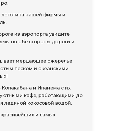
ро.
й логотипа нашей фирмы и
ль.
дороге из аэропорта увидите
льмы по обе стороны дороги и
утывает мерцающее ожерелье
лотым песком и океанскими
ых!
 Копакабана и Ипанема с их
 уютными кафе, работающими до
я ледяной кокосовой водой.
з красивейших и самых