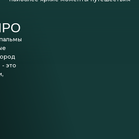
ЙРО
 пальмы
ые
город
- это
и,