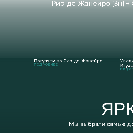
Рио-де-Жанейро (3н) + 
Погуляем по Рио-де-Жанейро
Увид
ПОДРОБНЕЕ
Игуас
ПОДР
ЯР
Мы выбрали самые др