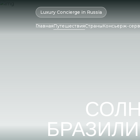
Luxury Concierge in Russia
Главная
Путешествия
Страны
Консьерж-серв
ОАЭ
Колумбия
Катар
Бразилия
Маль
Оман
Чили
Мавр
Израиль
Перу
Сейш
Бахрейн
Аргентина
Шри-
Иран
Саудовская
СОЛН
Аравия
БРАЗИЛИ