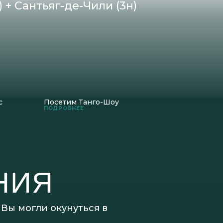
 + Сантьяг-де-Чили (3н)
с
Посетим Танго-Шоу
ПОДРОБНЕЕ
НИЯ
Вы могли окунуться в