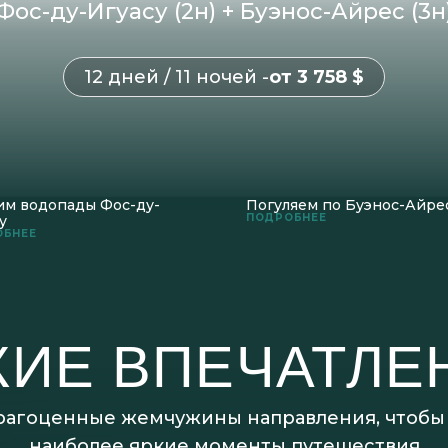
Фос-ду-Игуасу (2н) + Буэнос-Айрес (3н)
12 дней / 11 ночей -
от 3 758 $
им водопады Фос-ду-
Погуляем по Буэнос-Айре
ПОДРОБНЕЕ
у
ОБНЕЕ
КИЕ ВПЕЧАТЛЕ
агоценные жемчужины направления, чтобы 
наиболее яркие моменты путешествия