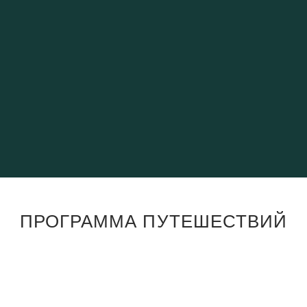
Перу
Фос-ду-Игуасу
Мачу-Пикчу
Водопады Игуа
ПРОГРАММА ПУТЕШЕСТВИЙ