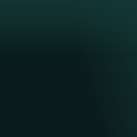
Богота
МУЗЕЙ ЗОЛОТА
Один из богатейших музеев мира
собраны уникальные золотые
артефакты доколумбовой эпохи: 
диадемы и ритуальные фигурки.