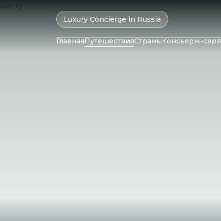
Luxury Concierge in Russia
Главная
Путешествия
Страны
Консьерж-серв
ОАЭ
Колумбия
Катар
Бразилия
Маль
Оман
Чили
Мавр
Израиль
Перу
Сейш
Бахрейн
Аргентина
Шри-
Иран
Саудовская
Аравия