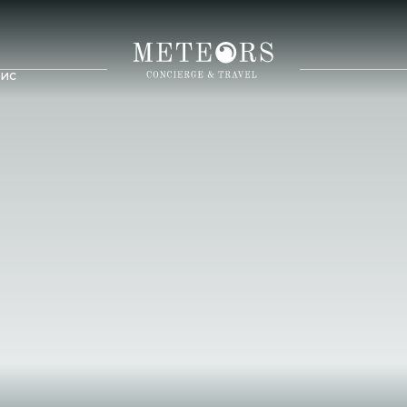
ис
Россия
Казахстан
дивы
Узбекистан
Куба
икий
Армения
Мексика
елы
Азербайджан
Коста-Рика
Ланка