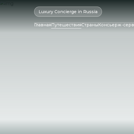
Luxury Concierge in Russia
Главная
Путешествия
Страны
Консьерж-серв
ОАЭ
Колумбия
Катар
Бразилия
Маль
Оман
Чили
Мавр
Израиль
Перу
Сейш
Бахрейн
Аргентина
Шри-
Иран
Саудовская
Аравия