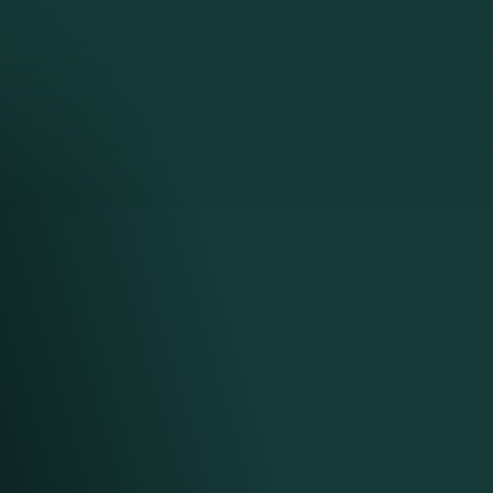
едущая
а.
л её