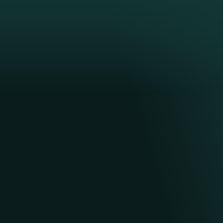
Рио-де-Жанейро
ЛЕСТНИЦА
СЕЛАРОНА
Яркая и знаменитая лестница, в
в район Санта-Тереза, — это
произведение уличного искусств
Художник Хорхе Селарон выложи
более чем 2000 керамическими
плитками со всего мира.