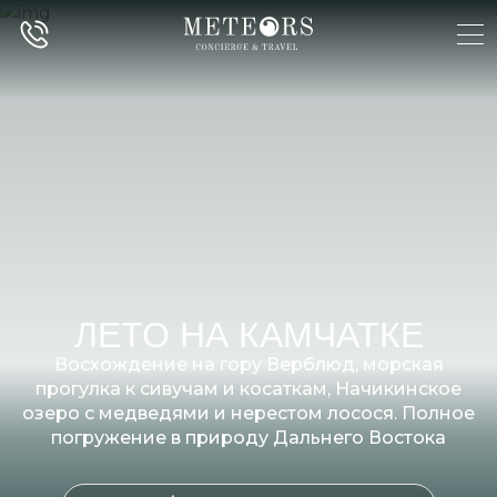
ЛЕТО НА КАМЧАТКЕ
Восхождение на гору Верблюд, морская
прогулка к сивучам и косаткам, Начикинское
озеро с медведями и нерестом лосося. Полное
погружение в природу Дальнего Востока