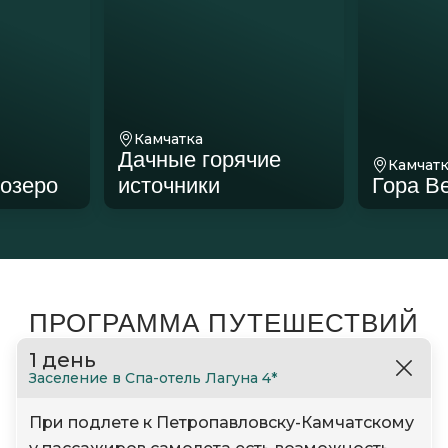
Камчатка
Дачные горячие
Камчат
 озеро
источники
Гора В
ПРОГРАММА ПУТЕШЕСТВИЙ
1 день
Заселение в Спа-отель Лагуна 4*
При подлете к Петропавловску-Камчатскому