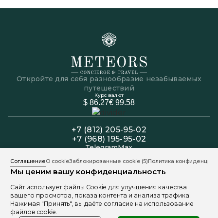
Откройте для себя разнообразие незабываемых
путешествий
Курс валют
$ 86.27
€ 99.58
+7 (812) 205-95-02
+7 (968) 195-95-02
Telegram
Max
Офис: Пн-Пт 11:00 - 19:00
Соглашение
О cookie
Заблокированные cookie
(5)
Политика конфиденциал
Колл-центр: Пн-Вс 11:00 - 20:00
Мы ценим вашу конфиденциальность
191025, Санкт-Петербург, ул. Марата 9
Сайт использует файлы Cookie для улучшения качества
вашего просмотра, показа контента и анализа трафика.
Нажимая "Принять", вы даёте согласие на использование
файлов cookie.
Политика обработки персональных данных
Разработано Freepik
1999 - 2026 © «Meteors Travel»