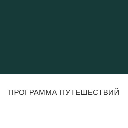
Ушуайя
Национальный 
Эль-Калафате
Ледник Перито
«Тьерра-дель-
Морено
Фуэго»
ПРОГРАММА ПУТЕШЕСТВИЙ
1 день
Прибытие в Буэнос-Айрес