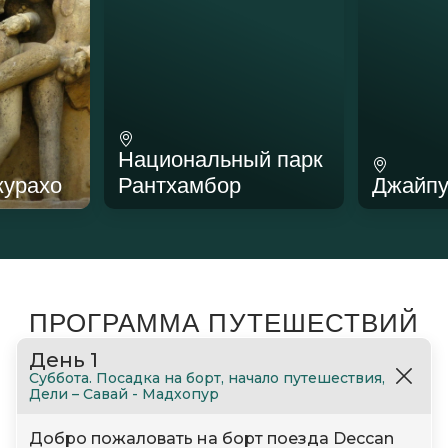
Национальный парк
журахо
Рантхамбор
Джайп
ПРОГРАММА ПУТЕШЕСТВИЙ
День 1
Суббота. Посадка на борт, начало путешествия,
Дели – Савай - Мадхопур
Добро пожаловать на борт поезда Deccan