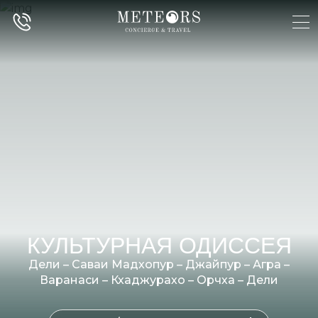
КУЛЬТУРНАЯ ОДИССЕЯ
Дели – Саваи Мадхопур – Джайпур – Агра –
Варанаси – Кхаджурахо – Орчха – Дели