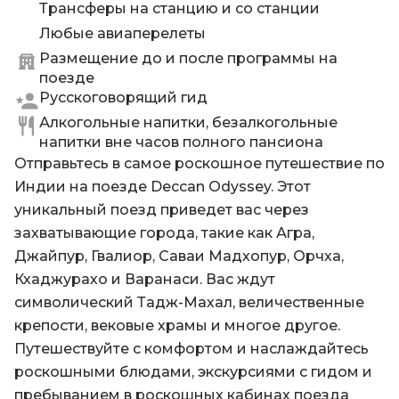
местные рынки, чтобы полюбоваться
Трансферы на станцию и со станции
ремесел.
Могольскими украшениями и совершить
Любые авиаперелеты
В 19.30 вы вернетесь на борт Deccan Odyssey,
покупки.
Размещение до и после программы на
где в 20.00 Вас будет ждать ужин, а поезд
В 19.00 вы вернетесь на борт Deccan Odyssey,
поезде
уже держит путь в Агру, где Вам предстоит
где вас будет ждать ужин, а поезд тем
Русскоговорящий гид
встреча с главной достопримечательностью
временем отправится в Варанаси – самый
Алкогольные напитки, безалкогольные
и символом Индии – Тадж-Махалом.
святой город Индии.
напитки вне часов полного пансиона
Отправьтесь в самое роскошное путешествие по
Индии на поезде Deccan Odyssey. Этот
уникальный поезд приведет вас через
захватывающие города, такие как Агра,
Джайпур, Гвалиор, Саваи Мадхопур, Орчха,
Кхаджурахо и Варанаси. Вас ждут
символический Тадж-Махал, величественные
крепости, вековые храмы и многое другое.
Путешествуйте с комфортом и наслаждайтесь
роскошными блюдами, экскурсиями с гидом и
пребыванием в роскошных кабинах поезда