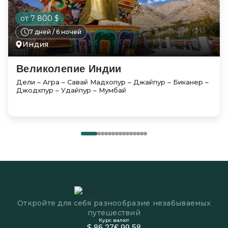
от 7 800 $
7 дней / 6 ночей
Индия
Великолепие Индии
Дели – Агра – Савай Мадхопур – Джайпур – Биканер –
Джодхпур – Удайпур – Мумбай
Откройте для себя разнообразие незабываемых
путешествий
Курс валют
$ 86.27
€ 99.58