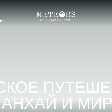
ис
Россия
Казахстан
дивы
Узбекистан
Куба
икий
Армения
Мексика
елы
Азербайджан
Коста-Рика
Ланка
СКОЕ ПУТЕШЕ
ШАНХАЙ И МИР