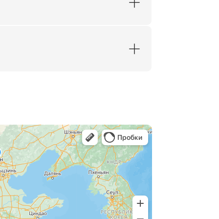
ого города Шанхая, прогулка по
кой башни (2-е место по высоте
ную плату: круиз по реке Хуанпу.
ина).
правление из гостиницы в