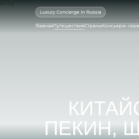
Luxury Concierge in Russia
Главная
Путешествия
Страны
Консьерж-серв
ОАЭ
Колумбия
Катар
Бразилия
Маль
Оман
Чили
Мавр
Израиль
Перу
Сейш
Бахрейн
Аргентина
Шри-
Иран
Саудовская
КИТАЙ
Аравия
ПЕКИН, 