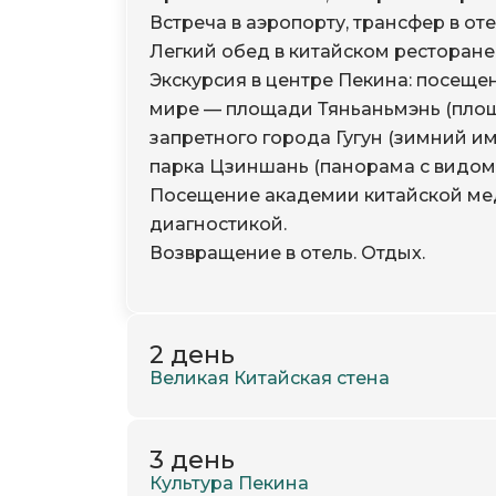
Встреча в аэропорту, трансфер в оте
Легкий обед в китайском ресторане
Экскурсия в центре Пекина: посещ
мире — площади Тяньаньмэнь (площ
запретного города Гугун (зимний им
парка Цзиншань (панорама с видом 
Посещение академии китайской ме
диагностикой.
Возвращение в отель. Отдых.
2 день
Великая Китайская стена
3 день
Завтрак в отеле.
Культура Пекина
Посещение Великой Китайской стен