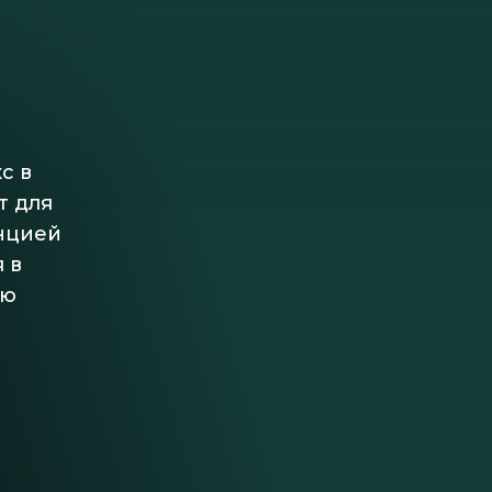
с в
т для
нцией
 в
ью