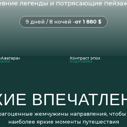
вние легенды и потрясающие пейзаж
9 дней / 8 ночей -
от 1 880 $
«Аватара»
Контраст эпох
ОБНЕЕ
ПОДРОБНЕЕ
КИЕ ВПЕЧАТЛЕ
агоценные жемчужины направления, чтобы 
наиболее яркие моменты путешествия