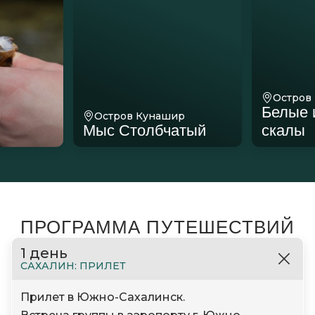
Остров
Белые 
н
Остров Кунашир
Мыс Столбчатый
скалы
ПРОГРАММА ПУТЕШЕСТВИЙ
1 день
САХАЛИН: ПРИЛЕТ
Прилет в Южно-Сахалинск.