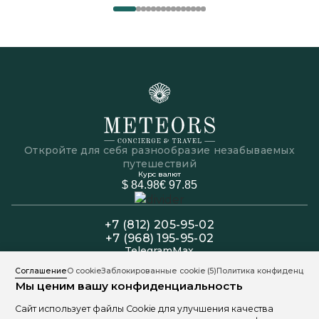
Откройте для себя разнообразие незабываемых
путешествий
Курс валют
$ 84.98
€ 97.85
+7 (812) 205-95-02
+7 (968) 195-95-02
Telegram
Max
Офис: Пн-Пт 11:00 - 19:00
Соглашение
О cookie
Заблокированные cookie
(5)
Политика конфиденциал
Колл-центр: Пн-Вс 11:00 - 20:00
Мы ценим вашу конфиденциальность
191025, Санкт-Петербург, ул. Марата 9
Сайт использует файлы Cookie для улучшения качества