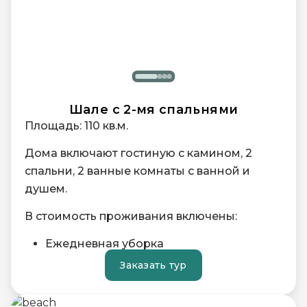
Шале с 2-мя спальнями
Площадь: 110 кв.м.
Дома включают гостиную с камином, 2
спальни, 2 ванные комнаты с ванной и
душем.
В стоимость проживания включены:
Ежедневная уборка
Душевые принадлежности
Заказать тур
Вода «Петроглиф»
Завтрак на каждого гостя