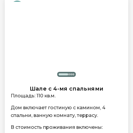
Кофейная станция
Мини-бар
Проживание с питомцами с
предоставлением лежанки и миски
Фен Dyson
Шале с 4-мя спальнями
Площадь: 110 кв.м.
Дом включает гостиную с камином, 4
спальни, ванную комнату, террасу.
В стоимость проживания включены: