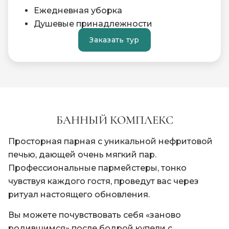
Ежедневная уборка
Душевые принадлежности
Вода «Петроглиф»
Заказать тур
Завтрак на каждого гостя
Кофейная станция
Мини-бар
Проживание с питомцами с
предоставлением лежанки и миски
Фен Dyson
БАННЫЙ КОМПЛЕКС
Просторная парная с уникальной нефритовой
печью, дающей очень мягкий пар.
Профессиональные пармейстеры, тонко
чувствуя каждого гостя, проведут вас через
ритуал настоящего обновления.
Вы можете почувствовать себя «заново
родившимся» после бодрой купели с