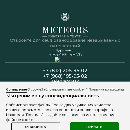
Откройте для себя разнообразие незабываемых
путешествий
Курс валют
$ 85.48
€ 98.76
+7 (812) 205-95-02
+7 (968) 195-95-02
Telegram
Max
Офис: Пн-Пт 11:00 - 19:00
Соглашение
О cookie
Заблокированные cookie
(4)
Политика конфиденциал
Колл-центр: Пн-Вс 11:00 - 20:00
Мы ценим вашу конфиденциальность
191025, Санкт-Петербург, ул. Марата 9
Сайт использует файлы Cookie для улучшения качества
вашего просмотра, показа контента и анализа трафика.
Нажимая "Принять", вы даёте согласие на использование
файлов cookie.
Политика обработки персональных данных
Разработано Freepik
1999 - 2026 © «Meteors Travel»
ОТКЛОНИТЬ
ПРИНЯТЬ