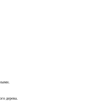
бными.
го дерева.