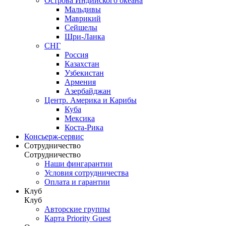
Острова Индийского океана
Мальдивы
Маврикий
Сейшелы
Шри-Ланка
СНГ
Россия
Казахстан
Узбекистан
Армения
Азербайджан
Центр. Америка и Карибы
Куба
Мексика
Коста-Рика
Консьерж-сервис
Сотрудничество
Сотрудничество
Наши фингарантии
Условия сотрудничества
Оплата и гарантии
Клуб
Клуб
Авторские группы
Карта Priority Guest