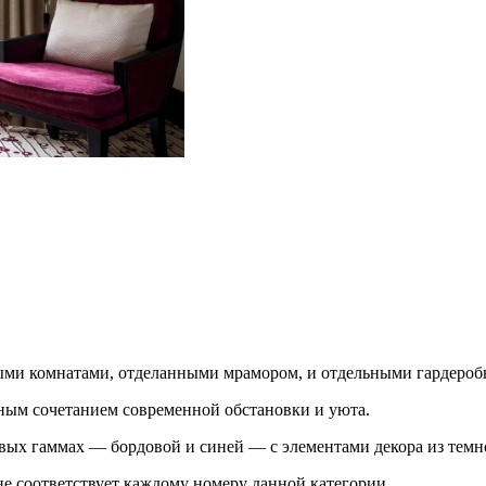
ыми комнатами, отделанными мрамором, и отдельными гардеро
ьным сочетанием современной обстановки и уюта.
ых гаммах — бордовой и синей — с элементами декора из темно
не соответствует каждому номеру данной категории.