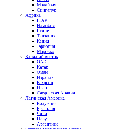
Малайзия
Сингапур
Африка
ЮАР
Намибия
Египет
Танзания
Кения
Эфиопия
Марокко
Ближний восток
ОАЭ
Катар
Оман
Израиль
Бахрейн
Иран
Саудовская Аравия
Латинская Америка
Колумбия
Бразилия
Чили
Перу
Аргентина