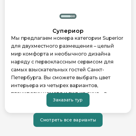
подобранный аромат Tessuto Style
дополняют атмосферу номера.
Яркий дизайн интерьера в красно-
Супериор
кремовых тонах создает настроение
Мы предлагаем номера категории Superior
первооткрывателя в историческом центре
для двухместного размещения – целый
– в пешей доступности от отеля
мир комфорта и необычного дизайна
расположены величественные
наряду с первоклассным сервисом для
Исаакиевский собор, Эрмитаж и
самых взыскательных гостей Санкт-
Мариинский театр. Окна
Петербурга. Вы сможете выбрать цвет
Представительского люкса выходят в тихий
интерьера из четырех вариантов,
двор, где ничто не помешает вашему
планировку номера и вид из окна – в
уединению после насыщенного дня.
Заказать тур
спокойный атриум или на историческую
Большую Морскую улицу.
Позвольте себе роскошь в ярком дизайне –
забронируйте трехкомнатный люкс в
Смотреть все варианты
Все номера Superior оборудованы
Domina St. Petersburg.
роскошными кроватями King size или