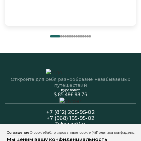
Откройте для себя разнообразие незабываемых
путешествий
Курс валют
$ 85.48
€ 98.76
+7 (812) 205-95-02
+7 (968) 195-95-02
Telegram
Max
Офис: Пн-Пт 11:00 - 19:00
Соглашение
О cookie
Заблокированные cookie
(4)
Политика конфиденциал
Колл-центр: Пн-Вс 11:00 - 20:00
Мы ценим вашу конфиденциальность