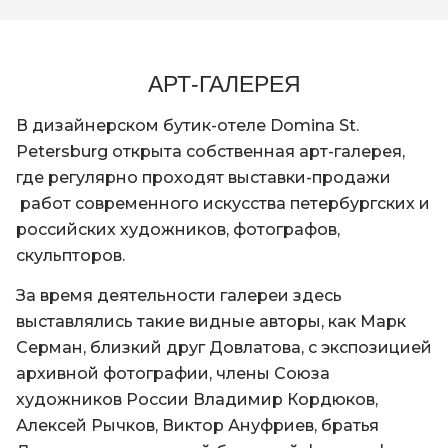
Queen size или двумя раздельными
кроватями. Для большего комфорта вас
ждут уютные банные халаты,
АРТ-ГАЛЕРЕЯ
разнообразное меню подушек (пуховые
или гипоаллергенные), чайнo-кофейная
В дизайнерском бутик-отеле Domina St.
станция, бесплатный интернет, уборка в
Petersburg открыта собственная арт-галерея,
номере дважды в день, фитнес и велнес-
где регулярно проходят выставки-продажи
центр.
работ современного искусства петербургских и
Мы приготовили для вас неизменные
российских художников, фотографов,
комфорт и сервис, чтобы вы могли с
скульпторов.
удовольствием открывать для себя
За время деятельности галереи здесь
Северную Столицу и наслаждаться ее
выставлялись такие видные авторы, как Марк
атмосферой.
Серман, близкий друг Довлатова, с экспозицией
Успейте забронировать Superior
архивной фотографии, члены Союза
приключение в отеле Domina St. Petersburg.
художников России Владимир Кордюков,
Алексей Рычков, Виктор Ануфриев, братья