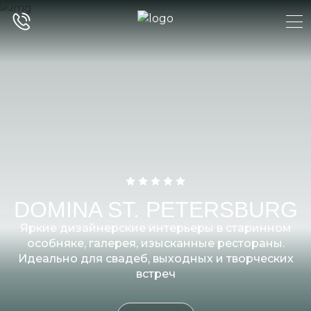
DOMINA ST. PETERSBURG
Яркие дизайнерские интерьеры в старинном
особняке, галерея, изысканные рестораны.
Идеально для свадеб, выходных и творческих
встреч