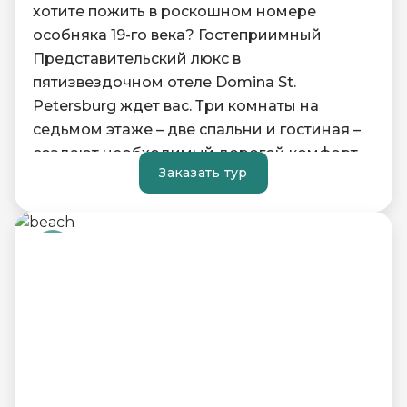
хотите пожить в роскошном номере
особняка 19-го века? Гостеприимный
Представительский люкс в
пятизвездочном отеле Domina St.
Petersburg ждет вас. Три комнаты на
седьмом этаже – две спальни и гостиная –
создают необходимый дорогой комфорт
Заказать тур
для вашего пребывания в Северной
Венеции.
Детали экстракомфорта – персональная
сауна в номере, массажный коврик и
услуги массажиста по индивидуальному
запросу, расширенный набор ванных
принадлежностей от оздоровительной
соли для ванн и спонжа для тела до
бальзама для губ – обеспечивают заботу и
по-домашнему уютную среду. Тонко