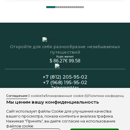
Откройте для себя разнообразие незабываемых
путешествий
Курс валют
$ 86.27
€ 99.58
+7 (812) 205-95-02
+7 (968) 195-95-02
Telegram
Max
Офис: Пн-Пт 11:00 - 19:00
Соглашение
О cookie
Заблокированные cookie
(5)
Политика конфиденциал
Колл-центр: Пн-Вс 11:00 - 20:00
Мы ценим вашу конфиденциальность
191025, Санкт-Петербург, ул. Марата 9
Сайт использует файлы Cookie для улучшения качества
вашего просмотра, показа контента и анализа трафика.
Нажимая "Принять", вы даёте согласие на использование
файлов cookie.
Политика обработки персональных данных
Разработано Freepik
1999 - 2026 © «Meteors Travel»