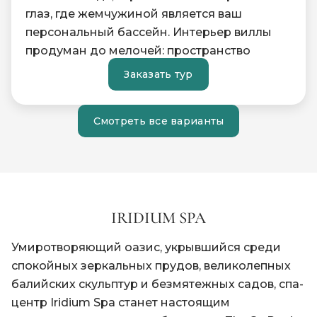
глаз, где жемчужиной является ваш
персональный бассейн. Интерьер виллы
продуман до мелочей: пространство
гармонично разделено на уютную спальню
Заказать тур
с кроватью King-size и отдельную светлую
гостиную, идеально подходящую для
Смотреть все варианты
расслабленного отдыха.
Для вашего удобства предусмотрена
элегантная обеденная зона и мини-кухня,
укомплектованная микроволновой печью,
мини-холодильником и набором для
IRIDIUM SPA
приготовления чая и кофе. Оставайтесь на
связи с миром благодаря бесплатному
Умиротворяющий оазис, укрывшийся среди
высокоскоростному Wi-Fi или забудьте обо
спокойных зеркальных прудов, великолепных
всем, наслаждаясь тишиной тропического
балийских скульптур и безмятежных садов, спа-
сада.
центр Iridium Spa станет настоящим