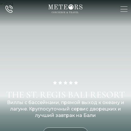
THE ST. REGIS BALI RESORT
Виллы с бассейнами, прямой выход к океану и
лагуне. Круглосуточный сервис дворецких и
лучший завтрак на Бали