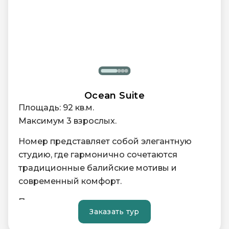
Ocean Suite
Площадь: 92 кв.м.
Максимум 3 взрослых.
Номер представляет собой элегантную
студию, где гармонично сочетаются
традиционные балийские мотивы и
современный комфорт.
Просторная гостиная зона идеально
Заказать тур
подходит для расслабленного отдыха
после дня, проведенного на пляже, а