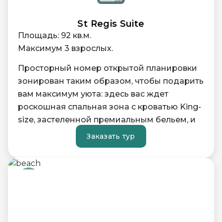
St Regis Suite
Площадь: 92 кв.м.
Максимум 3 взрослых.
Просторный номер открытой планировки
зонирован таким образом, чтобы подарить
вам максимум уюта: здесь вас ждет
роскошная спальная зона с кроватью King-
size, застеленной премиальным бельем, и
уютная гостиная зона, идеально
Заказать тур
подходящая для расслабленного отдыха
после дня на пляже.