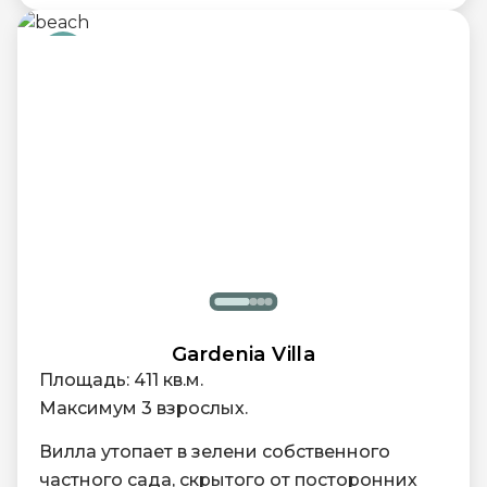
собственном балконе, можно насладиться
свежим морским бризом и живописным
частичным видом на искрящийся
Индийский океан и пышные тропические
сады курорта.
Gardenia Villa
Площадь: 411 кв.м.
Максимум 3 взрослых.
Вилла утопает в зелени собственного
частного сада, скрытого от посторонних