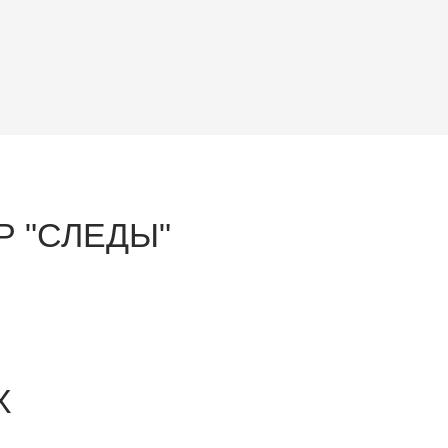
Р "СЛЕДЫ"
Х