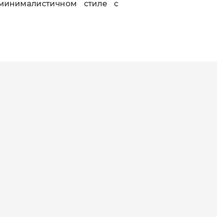
минималистичном стиле с
r Villa with Private
нка, 3 взрослых)
 односпальные кровати