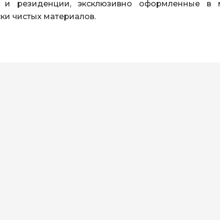
ы и резиденции, эксклюзивно оформленные в 
ки чистых материалов.
One Bedroom Wate
Pool
Площадь: 170 м²
До 4 человек (2 ребе
Вид на океан
1 двуспальная или 2