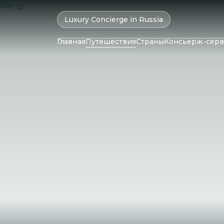
Luxury Concierge in Russia
Главная
Путешествия
Страны
Консьерж-серв
ОАЭ
Колумбия
Катар
Бразилия
Маль
Оман
Чили
Мавр
Израиль
Перу
Сейш
Бахрейн
Аргентина
Шри-
Иран
Саудовская
Аравия