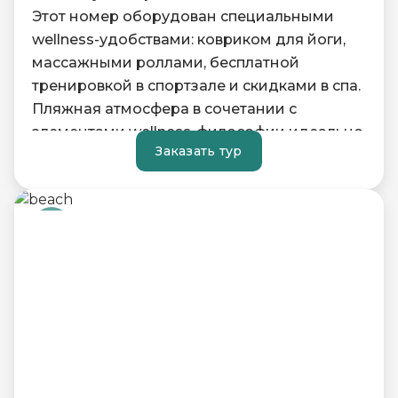
Этот номер оборудован специальными
wellness-удобствами: ковриком для йоги,
массажными роллами, бесплатной
тренировкой в спортзале и скидками в спа.
Пляжная атмосфера в сочетании с
элементами wellness-философии идеально
Заказать тур
подойдёт тем, кто ищет гармонию.
Pantry
—
современная версия мини-бара –
наполнен полезными снеками.
Ванная комната с отдельной купелью и
душем "тропический ливень" поможет
полностью расслабиться.