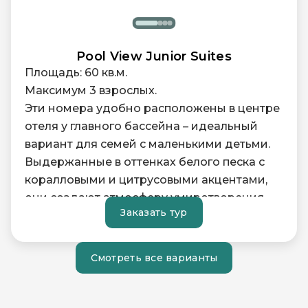
Pool View Junior Suites
Площадь: 60 кв.м.
Максимум 3 взрослых.
Эти номера удобно расположены в центре
отеля у главного бассейна – идеальный
вариант для семей с маленькими детьми.
Выдержанные в оттенках белого песка с
коралловыми и цитрусовыми акцентами,
они создают атмосферу умиротворения,
Заказать тур
несмотря на близость к оживлённым
зонам.
Из окон открывается вид на бассейн.
Смотреть все варианты
Просторная ванная комната в пляжном
стиле с отдельной купелью и душем
"тропический ливень" дополняет