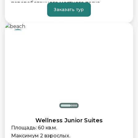
переработанного местного песка.
Заказать тур
На террасе в стиле кабаны вас ждёт
уютный диван-лежак для ленивого отдыха.
Спальня оформлена в белоснежных тонах,
создающих ощущение уюта.
Pantry — это современная интерпретация
классического мини-бара.
Ванная комната в белых тонах передаёт
атмосферу пляжа и тропиков.
Wellness Junior Suites
Площадь: 60 кв.м.
Максимум 2 взрослых.