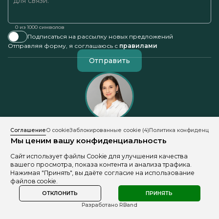
0
из 1000 символов
Подписаться на рассылку новых предложений
Отправляя форму, я соглашаюсь с
правилами
Отправить
Соглашение
О cookie
Заблокированные cookie
(4)
Политика конфиденциал
Вера Лебедева
Мы ценим вашу конфиденциальность
Сайт использует файлы Cookie для улучшения качества
+7 (812) 205-95-02
+7 (968) 195-95-02
Telegram
Max
вашего просмотра, показа контента и анализа трафика.
Нажимая "Принять", вы даёте согласие на использование
файлов cookie.
ОТКЛОНИТЬ
ПРИНЯТЬ
Разработано RBand