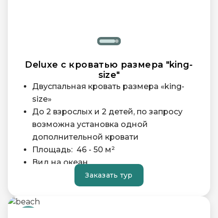
Deluxe с кроватью размера "king-
size"
Двуспальная кровать размера «king-
size»
До 2 взрослых и 2 детей, по запросу
возможна установка одной
дополнительной кровати
Площадь: 46 - 50 м²
Вид на океан
Просторная ванная комната с
Заказать тур
отдельной ванной и душем, а также
роскошными туалетными
принадлежностями