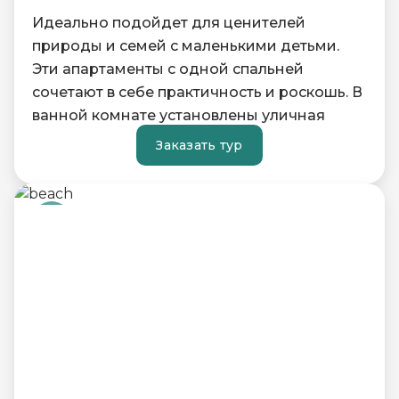
Идеально подойдет для ценителей
природы и семей с маленькими детьми.
Эти апартаменты с одной спальней
сочетают в себе практичность и роскошь. В
ванной комнате установлены уличная
ванна и душ, а из спальни можно выйти на
Заказать тур
собственную террасу и благоустроенный
газон, где могут играть дети.