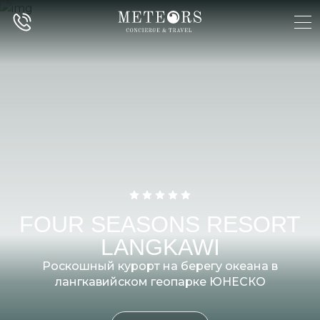
FOUR SEASONS RESORT
LANGKAWI
Роскошный курорт на берегу океана в
лангкавийском геопарке ЮНЕСКО