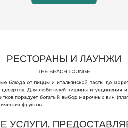
Прямой телефон
Отдельная зона для
3 LED ТВ, спутников
Балкон
Джакузи
Отдельный бассейн
Сауна
Утюг и гладильная д
ВА
РЕСТОРАНЫ И ЛАУНЖИ
Банный халат, тапоч
Банные принадлежн
THE BEACH LOUNGE
Макияжное зеркало
Душевая кабина, туа
ые блюда от пиццы и итальянской пасты до мореп
х десертов. Для любителей тишины и уединения и
тков порадует богатый выбор марочных вин (пла
Высокоскоростной 
ических фруктов.
Прямой телефон
6 LED ТВ, спутников
Е УСЛУГИ, ПРЕДОСТАВЛЯ