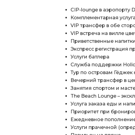
CIP-lounge в аэропорту Da
Комплементарная услуга f
VIP трансфер в обе стор
VIP встреча на вилле ц
Приветственные напитки
Экспресс регистрация п
Услуги батлера
Служба поддержки Holid
Тур по островам Гёджек 
Вечерний трансфер в цен
Занятия спортом и маст
The Beach Lounge – экск
Услуга заказа еды и нап
Приоритет при брониров
Ежедневное пополнение 
Услуги прачечной (опре