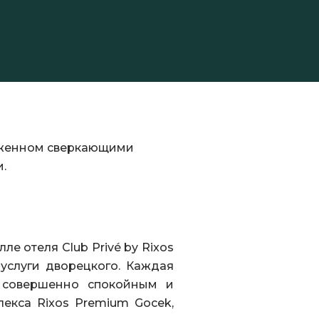
круженном сверкающими
.
ле отеля Club Privé by Rixos
 услуги дворецкого. Каждая
х совершенно спокойным и
екса Rixos Premium Gocek,