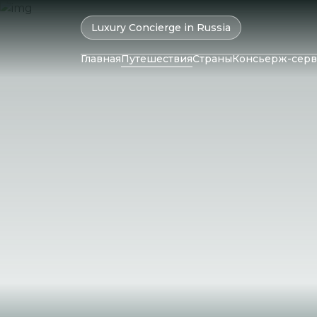
Luxury Concierge in Russia
Главная
Путешествия
Страны
Консьерж-серв
ОАЭ
Колумбия
Катар
Бразилия
Маль
Оман
Чили
Мавр
Израиль
Перу
Сейш
Бахрейн
Аргентина
Шри-
Иран
Саудовская
Аравия