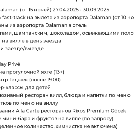
laman (от 15 ночей) 27.04.2025 - 30.09.2025
ast-track на вылете из аэропорта Dalaman (от 10 ноч
оны из аэропорта Dalaman в отель
ветами, шампанским, шоколадом, освежающими пол
 на вилле в день заезда
ри заезде/выезде
ay Privé
на прогулочной яхте (13+)
тр Гёджек (после 19:00)
ер-классы для детей
люзивный ресторан вилл, блюда и напитки по меню
итков по меню на виллу
ании A la Carte ресторанов Rixos Premium Göcek
мини-бара и фруктов на вилле (по запросу)
деленное количество, химчистка не включена)