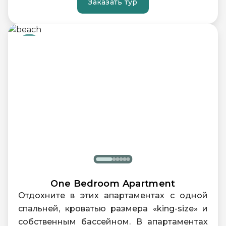
Заказать тур
подарок. Среди прочих удобств — сейф и
гладильные принадлежности. Этот номер
рассчитан на двух человек, что делает его
идеальным местом для отдыха и
восстановления сил.
Площадь: 40 м²
Максимальное размещение: 2 человека
Балкон
Бесплатный Wi-Fi
Душевая кабина
Мини-бар
Кофемашина эспрессо
One Bedroom Apartment
Отдохните в этих апартаментах с одной
спальней, кроватью размера «king-size» и
собственным бассейном. В апартаментах