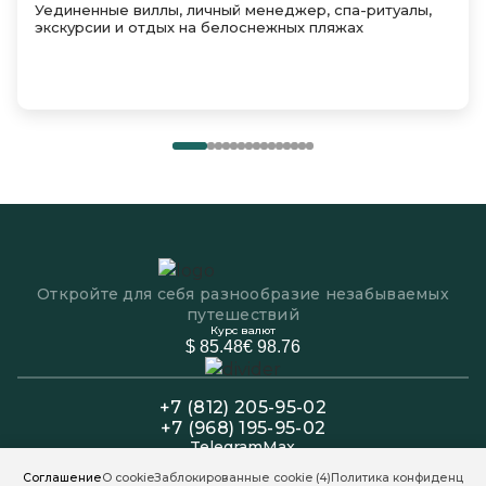
Уединенные виллы, личный менеджер, спа-ритуалы,
экскурсии и отдых на белоснежных пляжах
Откройте для себя разнообразие незабываемых
путешествий
Курс валют
$ 85.48
€ 98.76
+7 (812) 205-95-02
+7 (968) 195-95-02
Telegram
Max
Офис: Пн-Пт 11:00 - 19:00
Соглашение
О cookie
Заблокированные cookie
(4)
Политика конфиденциал
Колл-центр: Пн-Вс 11:00 - 20:00