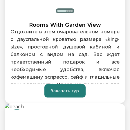
Rooms With Garden View
Отдохните в этом очаровательном номере
с двуспальной кроватью размера «king-
size», просторной душевой кабиной и
балконом с видом на сад. Вас ждет
приветственный подарок и все
необходимые удобства, включая
кофемашину эспрессо, сейф и гладильные
принадлежности. Идеально подходит для
Заказать тур
приятного отдыха вдвоем.
Площадь: 40 м²
Максимальное размещение: 2 человека
Балкон
Бесплатный Wi-Fi