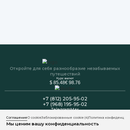
Программа "Панчкарма"
от 7 дней / 1 910 €
Откройте для себя разнообразие незабываемых
путешествий
Курс валют
$ 85.48
€ 98.76
+7 (812) 205-95-02
+7 (968) 195-95-02
Telegram
Max
Офис: Пн-Пт 11:00 - 19:00
Соглашение
О cookie
Заблокированные cookie
(4)
Политика конфиденциал
Колл-центр: Пн-Вс 11:00 - 20:00
Мы ценим вашу конфиденциальность
191025, Санкт-Петербург, ул. Марата 9