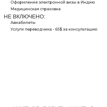
Оформление электронной визы в Индию
нужд в номере есть кладовая с основными
Медицинская страховка
принадлежностями.
НЕ ВКЛЮЧЕНО:
Авиабилеты
Услуги переводчика - 65$ за консультацию