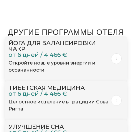
коже
Перезапускает организм и дает
иммунной системе заслуженный импульс
Помогает сбросить несколько
ДРУГИЕ ПРОГРАММЫ ОТЕЛЯ
килограммов (хотя это является
побочным эффектом легкой белковой
ЙОГА ДЛЯ БАЛАНСИРОВКИ
ЧАКР
диеты во время программы)
от 6 дней / 4 466 €
Приводит к ясности ума и более четкому
Откройте новые уровни энергии и
мышлению
осознанности
Закладывает основу для новых здоровых
привычек и распорядка дня
ТИБЕТСКАЯ МЕДИЦИНА
от 6 дней / 4 466 €
Целостное исцеление в традиции Сова
Ригпа
УЛУЧШЕНИЕ СНА