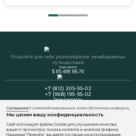
Откройте для себя разнообразие незабываемых
путешествий
Курс валют
$ 85.48
€ 98.76
+7 (812) 205-95-02
+7 (968) 195-95-02
Telegram
Max
Офис: Пн-Пт 11:00 - 19:00
Соглашение
О cookie
Заблокированные cookie
(5)
Политика конфиденциал
Колл-центр: Пн-Вс 11:00 - 20:00
Мы ценим вашу конфиденциальность
191025, Санкт-Петербург, ул. Марата 9
Сайт использует файлы Cookie для улучшения качества
вашего просмотра, показа контента и анализа трафика.
Нажимая "Принять", вы даёте согласие на использование