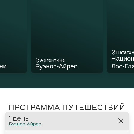
Патаго
Национ
Аргентина
ни
Буэнос-Айрес
Лос-Гл
ПРОГРАММА ПУТЕШЕСТВИЙ
1 день
Буэнос-Айрес