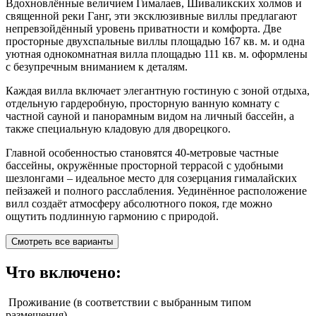
Вдохновлённые величием Гималаев, Шиваликских холмов и
священной реки Ганг, эти эксклюзивные виллы предлагают
непревзойдённый уровень приватности и комфорта. Две
просторные двухспальные виллы площадью 167
кв. м.
и одна
уютная однокомнатная вилла площадью 111
кв. м.
оформлены
с безупречным вниманием к деталям.
Каждая вилла включает элегантную гостиную с зоной отдыха,
отдельную гардеробную, просторную ванную комнату с
частной сауной и панорамным видом на личный бассейн, а
также специальную кладовую для дворецкого.
Главной особенностью становятся 40-метровые частные
бассейны, окружённые просторной террасой с удобными
шезлонгами – идеальное место для созерцания гималайских
пейзажей и полного расслабления. Уединённое расположение
вилл создаёт атмосферу абсолютного покоя, где можно
ощутить подлинную гармонию с природой.
Смотреть все варианты
Что включено:
Проживание (в соответствии с выбранным типом
размещения)