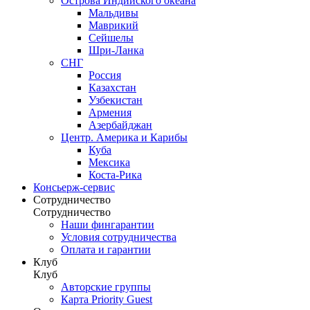
Острова Индийского океана
Мальдивы
Маврикий
Сейшелы
Шри-Ланка
СНГ
Россия
Казахстан
Узбекистан
Армения
Азербайджан
Центр. Америка и Карибы
Куба
Мексика
Коста-Рика
Консьерж-сервис
Сотрудничество
Сотрудничество
Наши фингарантии
Условия сотрудничества
Оплата и гарантии
Клуб
Клуб
Авторские группы
Карта Priority Guest